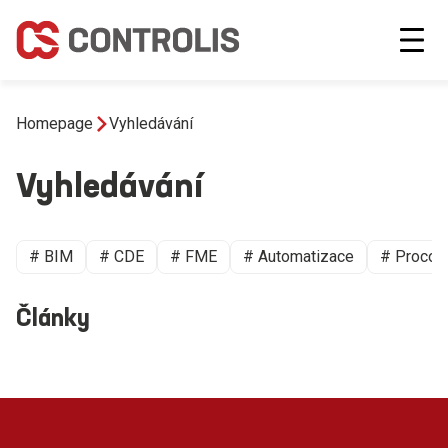
Homepage
Vyhledávání
Vyhledávání
# BIM
# CDE
# FME
# Automatizace
# Proco
Články