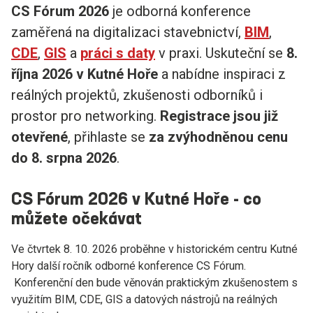
CS Fórum 2026
je odborná konference
zaměřená na digitalizaci stavebnictví,
BIM
,
CDE
,
GIS
a
práci s daty
v praxi. Uskuteční se
8.
října 2026 v Kutné Hoře
a nabídne inspiraci z
reálných projektů, zkušenosti odborníků i
prostor pro networking.
Registrace jsou již
otevřené
, přihlaste se
za zvýhodněnou cenu
do 8. srpna 2026
.
CS Fórum 2026 v Kutné Hoře - co
můžete očekávat
Ve čtvrtek 8. 10. 2026 proběhne v historickém centru Kutné
Hory další ročník odborné konference CS Fórum.
Konferenční den bude věnován praktickým zkušenostem s
využitím BIM, CDE, GIS a datových nástrojů na reálných