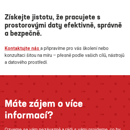
Získejte jistotu, že pracujete s
prostorovými daty efektivně, správně
a bezpečně.
Kontaktujte nás
a připravíme pro vás školení nebo
konzultaci šitou na míru – přesně podle vašich cílů, nástrojů
a datového prostředí.
Máte zájem o více
informací?
Ozveme se vám nezávazně a rádi s vámi projdeme, co by