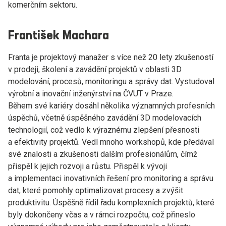
komerčním sektoru.
František Machara
Franta je projektový manažer s více než 20 lety zkušeností
v prodeji, školení a zavádění projektů v oblasti 3D
modelování, procesů, monitoringu a správy dat. Vystudoval
výrobní a inovační inženýrství na ČVUT v Praze.
Během své kariéry dosáhl několika významných profesních
úspěchů, včetně úspěšného zavádění 3D modelovacích
technologií, což vedlo k výraznému zlepšení přesnosti
a efektivity projektů. Vedl mnoho workshopů, kde předával
své znalosti a zkušenosti dalším profesionálům, čímž
přispěl k jejich rozvoji a růstu. Přispěl k vývoji
a implementaci inovativních řešení pro monitoring a správu
dat, které pomohly optimalizovat procesy a zvýšit
produktivitu. Úspěšně řídil řadu komplexních projektů, které
byly dokončeny včas a v rámci rozpočtu, což přineslo