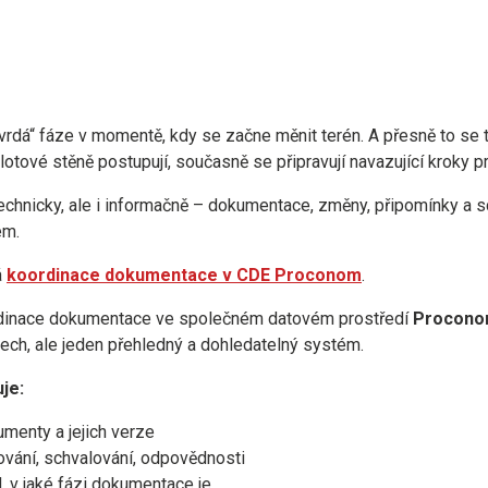
tvrdá“ fáze v momentě, kdy se začne měnit terén. A přesně to se 
ilotové stěně postupují, současně se připravují navazující kroky p
echnicky, ale i informačně – dokumentace, změny, připomínky a sc
em.
á
koordinace dokumentace v CDE Proconom
.
ordinace dokumentace ve společném datovém prostředí
Procono
lech, ale jeden přehledný a dohledatelný systém.
je:
menty a jejich verze
ování, schvalování, odpovědnosti
, v jaké fázi dokumentace je