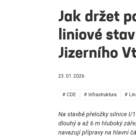
Jak držet 
liniové sta
Jizerního V
23. 01. 2026
# CDE
# Infrastruktura
# Lin
Na stavbě přeložky silnice I/
dlouhý a až 6 m hluboký zářez
navazují přípravy na hlavní č