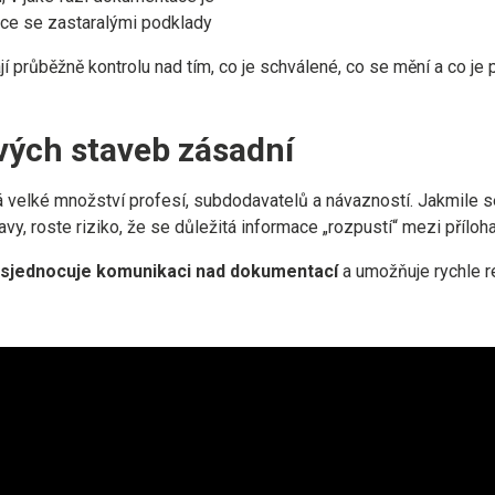
áce se zastaralými podklady
í průběžně kontrolu nad tím, co je schválené, co se mění a co je 
ových staveb zásadní
á velké množství profesí, subdodavatelů a návazností. Jakmile s
vy, roste riziko, že se důležitá informace „rozpustí“ mezi příloh
sjednocuje komunikaci nad dokumentací
a umožňuje rychle 