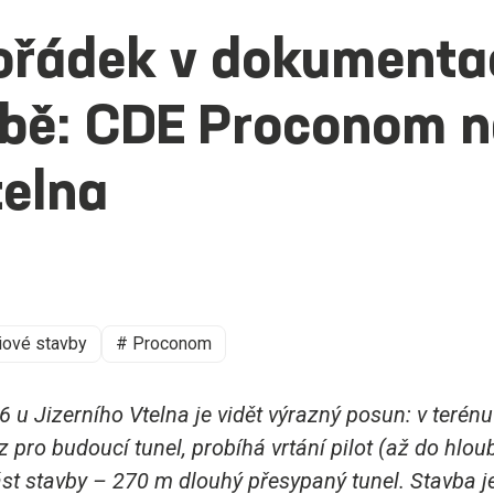
pořádek v dokumenta
vbě: CDE Proconom n
telna
iové stavby
# Proconom
16 u Jizerního Vtelna je vidět výrazný posun: v teré
 pro budoucí tunel, probíhá vrtání pilot (až do hlo
ást stavby – 270 m dlouhý přesypaný tunel. Stavba j