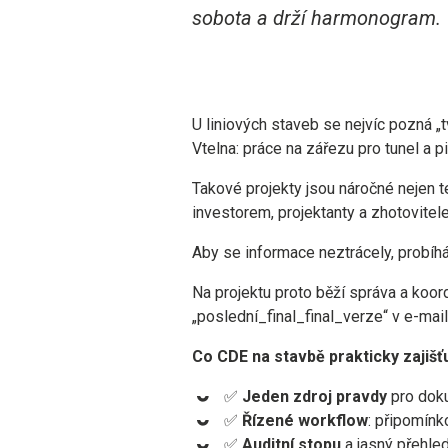
sobota a drží harmonogram.
U liniových staveb se nejvíc pozná „
Vtelna: práce na zářezu pro tunel a p
Takové projekty jsou náročné nejen t
investorem, projektanty a zhotovitel
Aby se informace neztrácely, probíh
Na projektu proto běží správa a ko
„poslední_final_final_verze“ v e-mai
Co CDE na stavbě prakticky zajišťu
✅
Jeden zdroj pravdy
pro doku
✅
Řízené workflow
: připomínk
✅
Auditní stopu
a jasný přehled