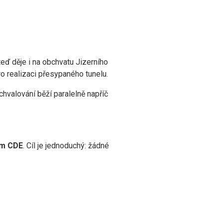
teď děje i na obchvatu Jizerního
ro realizaci přesypaného tunelu.
hvalování běží paralelně napříč
m CDE
. Cíl je jednoduchý: žádné