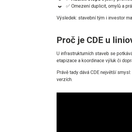
✅ Omezení duplicit, omylů a pr
Výsledek: stavební tým i investor maj
Proč je CDE u lini
U infrastrukturních staveb se potkáv
etapizace a koordinace výluk či dopra
Právě tady dává CDE největší smysl:
verzích.