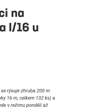
ci na
a I/16 u
nu se rýsuje zhruba 200 m
ubky 16 m, celkem 132 ks) a
ede v režimu pondělí až