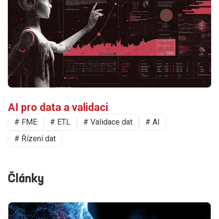
AI pro data a validaci
# FME
# ETL
# Validace dat
# AI
# Řízení dat
Články