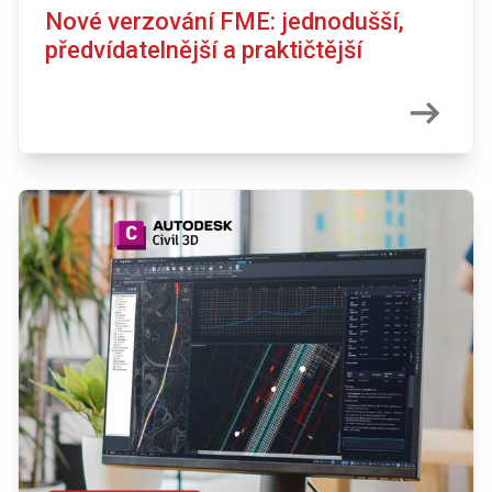
Nové verzování FME: jednodušší,
předvídatelnější a praktičtější