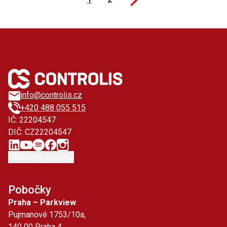
info@controlis.cz
+420 488 055 515
IČ: 22204547
DIČ: CZ22204547
Nastavení cookies
Pobočky
Praha – Parkview
Pujmanové 1753/10a,
140 00 Praha 4