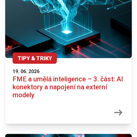
TIPY & TRIKY
19. 06. 2026
FME a umělá inteligence – 3. část: AI
konektory a napojení na externí
modely