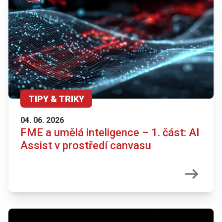
TIPY & TRIKY
04. 06. 2026
FME a umělá inteligence – 1. část: AI
Assist v prostředí canvasu