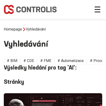
Homepage
Vyhledávání
Vyhledávání
# BIM
# CDE
# FME
# Automatizace
# Proco
Výsledky hledání pro tag 'AI':
Stránky