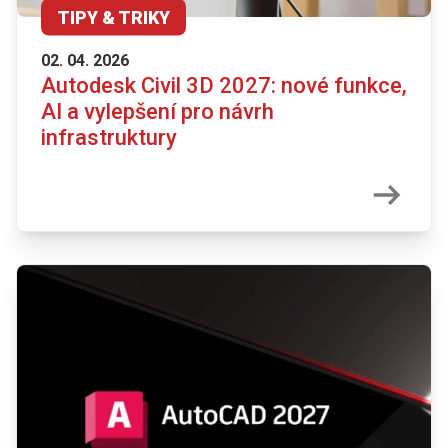
TIPY & TRIKY
02. 04. 2026
Autodesk Civil 3D 2027: nové funkce,
AI a vylepšení pro návrh
infrastruktury