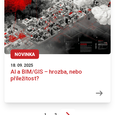
NOVINKA
18. 09. 2025
AI a BIM/GIS – hrozba, nebo
příležitost?
1
2