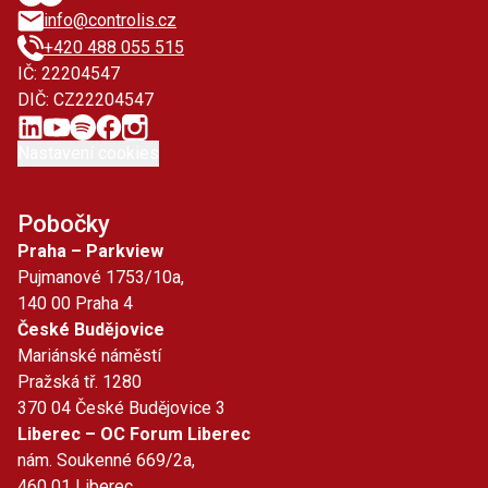
info@controlis.cz
+420 488 055 515
IČ: 22204547
DIČ: CZ22204547
Nastavení cookies
Pobočky
Praha – Parkview
Pujmanové 1753/10a,
140 00 Praha 4
České Budějovice
Mariánské náměstí
Pražská tř. 1280
370 04 České Budějovice 3
Liberec – OC Forum Liberec
nám. Soukenné 669/2a,
460 01 Liberec