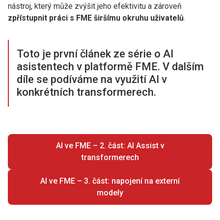
nástroj, který může zvýšit jeho efektivitu a zároveň
zpřístupnit práci s FME širšímu okruhu uživatelů
.
Toto je první článek ze série o AI
asistentech v platformě FME. V dalším
díle se podíváme na využití AI v
konkrétních transformerech.
AI ve FME – 2. část: AI Assist v
transformerech
AI ve FME – 3. část: napojení na externí
modely