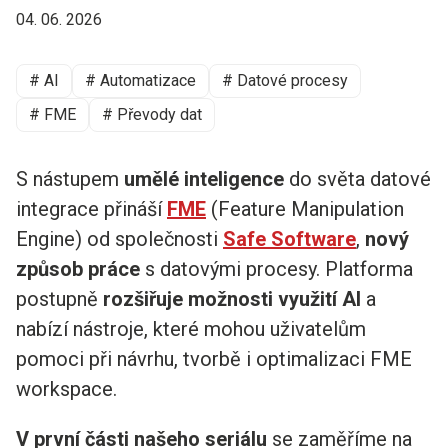
04. 06. 2026
# AI
# Automatizace
# Datové procesy
# FME
# Převody dat
S nástupem
umělé inteligence
do světa datové
integrace přináší
FME
(Feature Manipulation
Engine) od společnosti
Safe Software
,
nový
způsob práce
s datovými procesy. Platforma
postupně
rozšiřuje možnosti využití AI
a
nabízí nástroje, které mohou uživatelům
pomoci při návrhu, tvorbě i optimalizaci FME
workspace.
V první části našeho seriálu
se zaměříme na