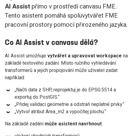
AI Assist
přímo v prostředí canvasu FME.
Tento asistent pomáhá spoluvytvářet FME
pracovní prostory pomocí přirozeného jazyka.
Co AI Assist v canvasu dělá?
AI Assist umožňuje
vytvářet a upravovat workspace
na
základě textového zadání. Místo ručního vyhledávání
transformerů a jejich propojování může uživatel zadat
například:
„Načti data z SHP, reprojektuj je do EPSG:5514 a
exportuj do PostGIS.“
„Přidej validaci geometrie a odstraň neplatné prvky.“
„Vytvoř atribut Area_m2 a vypočítej plochu.“
Na základě zadání
může asistent navrhnout
:
vložení vhodných transformerů,