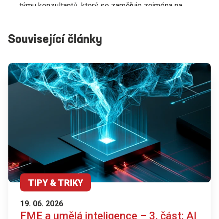
týmu konzultantů, který se zaměřuje zejména na
problematiku GIS a datových operací všeho druhu.
Kromě GIS řešení (QGIS, ESRI) je hlavní Lubovou
Související články
srdcovkou integrační ETL platforma FME od
kanadské společnosti Safe software. Od roku
2017 je jedním z mála držitelů certifikací FME
Certified Professional a FME Flow Certified
Professional, které prokazují odbornou způsobilost
a hluboké znalosti v oblasti platformy FME.
Během své profesní kariéry si také prošel pozici
konzultanta, tudíž ví, jaké jsou potřeby zákazníka
a na co je potřeba se zaměřit ze strany dodavatele
při dodávce služeb a řešení. Má bohaté zkušenosti
s návrhy řešení, implementacemi, konzultacemi
a také školeními. Dříve působil také jako projektant
TIPY & TRIKY
územního plánování či administrátor GIS řešení.
19. 06. 2026
FME a umělá inteligence – 3. část: AI