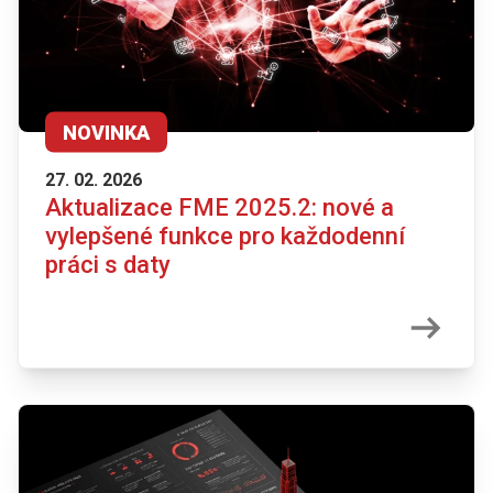
NOVINKA
27. 02. 2026
Aktualizace FME 2025.2: nové a
vylepšené funkce pro každodenní
práci s daty