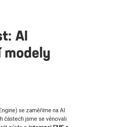
t: AI
í modely
 Engine) se zaměříme na AI
h částech jsme se věnovali