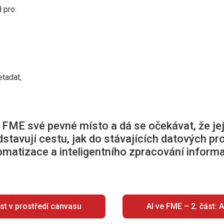
 pro:
tadat,
e FME své pevné místo a dá se očekávat, že je
stavují cestu, jak do stávajících datových pr
matizace a inteligentního zpracování informa
ist v prostředí canvasu
AI ve FME – 2. část: 