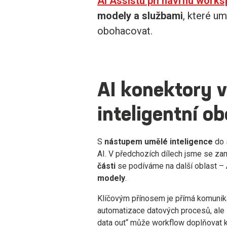
AI Assistu při návrhu work
modely a službami
, které um
obohacovat.
AI konektory v
inteligentní o
S
nástupem umělé inteligence
do 
AI. V předchozích dílech jsme se zam
části
se podíváme na další oblast –
modely
.
Klíčovým přínosem je přímá komunik
automatizace datových procesů, ale
data out“ může workflow doplňovat k