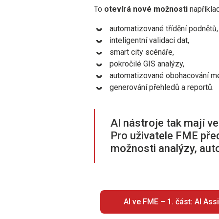
To
otevírá nové možnosti
například
automatizované třídění podnětů,
inteligentní validaci dat,
smart city scénáře,
pokročilé GIS analýzy,
automatizované obohacování me
generování přehledů a reportů.
AI nástroje tak mají v
Pro uživatele FME před
možnosti analýzy, auto
AI ve FME – 1. část: AI Ass