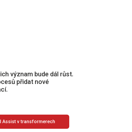
jich význam bude dál růst.
ocesů přidat nové
cí.
AI Assist v transformerech