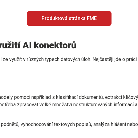
Produktová stránka FME
užití AI konektorů
ze využít v různých typech datových úloh. Nejčastěji jde o prác
dely pomoci například s klasifikací dokumentů, extrakcí klíčov
e potřeba zpracovat velké množství nestrukturovaných informací a
 podnětů, vyhodnocování textových popisů, analýza hlášení nebo 