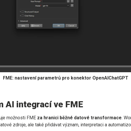
FME: nastavení parametrů pro konektor OpenAIChatGPT
 AI integrací ve FME
iřuje možnosti FME
za hranici běžné datové transformace
. Wo
tové zdroje, ale také přidávat význam, interpretaci a automatiz