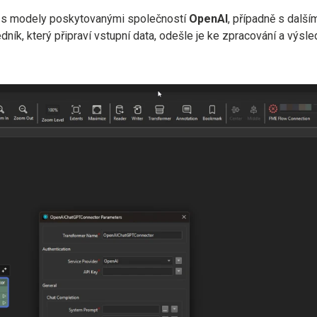
e s modely poskytovanými společností
OpenAI
, případně s další
dník, který připraví vstupní data, odešle je ke zpracování a výsl