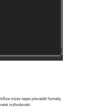
rkflow může nejen převádět formáty,
ované rozhodování.