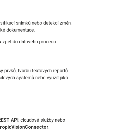
sifikací snímků nebo detekcí změn.
ické dokumentace.
ů zpět do datového procesu.
sy prvků, tvorbu textových reportů
cílových systémů nebo využít jako
REST API
, cloudové služby nebo
ropicVisionConnector
.