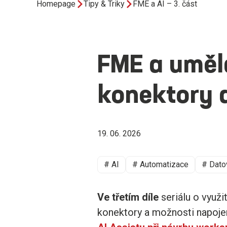
Homepage
Tipy & Triky
FME a AI – 3. část
FME a umělá
konektory a
19. 06. 2026
# AI
# Automatizace
# Dato
Ve třetím díle
seriálu o využ
konektory a možnosti napoje