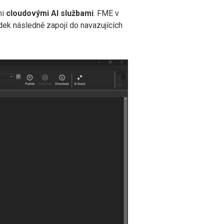
mi
cloudovými AI službami
. FME v
edek následně zapojí do navazujících