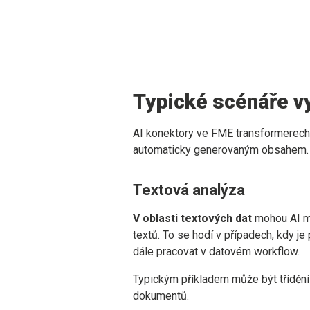
Typické scénáře vy
AI konektory ve FME transformerech l
automaticky generovaným obsahem.
Textová analýza
V oblasti textových dat
mohou AI mo
textů. To se hodí v případech, kdy j
dále pracovat v datovém workflow.
Typickým příkladem může být třídění
dokumentů.