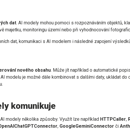
ých dat
. AI modely mohou pomoci s rozpoznáváním objektů, kla
rávě majetku, monitoringu území nebo při vyhodnocování fotograf
pních dat, komunikaci s AI modelem i následné zapojení výsledk
erování nového obsahu
. Může jít například o automatické popi
AI modelu je možné dále kombinovat s dalšími daty, ukládat do 
u.
ly komunikuje
I modely několika způsoby. Využít lze například
HTTPCaller
,
OpenAIChatGPTConnector
,
GoogleGeminiConnector
či
Anth