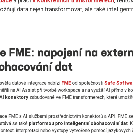
space
a práci
v konkrétních transformerech
, tento
ožňují data nejen transformovat, ale také inteligent
e FME: napojení na exter
bohacování dat
světa datové integrace nabízí
FME
od společnosti
Safe Softwa
ěřili na AI Assist při tvorbě workspace a na využití AI přímo v k
AI konektory
zabudované ve FME transformerech, které umožň
ace FME s AI službami prostřednictvím konektorů a API. FME se 
 stává se také
platformou pro inteligentní obohacování dat
. 
ontext, interpretaci nebo výstupy vytvořené pomocí jazykových