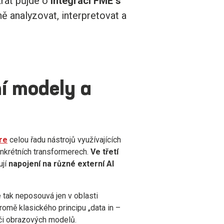
krát půjde o
integraci FME s
ně analyzovat, interpretovat a
ní modely a
re
celou řadu nástrojů využívajících
onkrétních transformerech.
Ve třetí
ují
napojení na různé externí AI
tak neposouvá jen v oblasti
Kromě klasického principu „data in –
 či obrazových modelů.